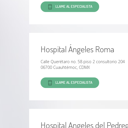
autor principal de numerosos trabajos
LLAME AL ESPECIALISTA
de investigación
Miembro de la "American Society of
Plastic Surgeons
" y de la "Asociación
Mexicana de Cirugía Plástica, Estética y
Reconstructiva"
Numerosos trabajos de investigación y
premios
de investigación e innovación
Hospital Ángeles Roma
Calle Querétaro no. 58 piso 2 consultorio 204
06700 Cuauhtémoc, CDMX
LLAME AL ESPECIALISTA
Hospital Angeles del Pedreg