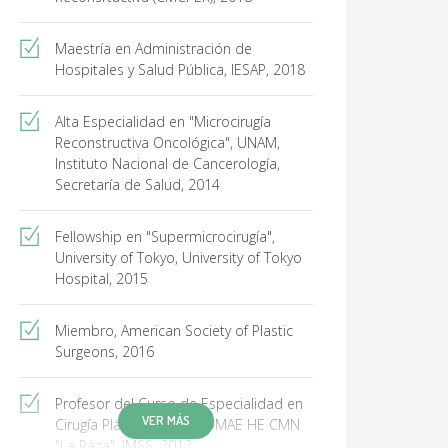
Maestría en Administración de
Hospitales y Salud Pública, IESAP, 2018
Alta Especialidad en "Microcirugía
Reconstructiva Oncológica", UNAM,
Instituto Nacional de Cancerología,
Secretaría de Salud, 2014
Fellowship en "Supermicrocirugía",
University of Tokyo, University of Tokyo
Hospital, 2015
Miembro, American Society of Plastic
Surgeons, 2016
Profesor del Curso de Especialidad en
VER MÁS
Cirugía Plástica, UNAM, UMAE HE CMN
"La Raza", IMSS, 2012