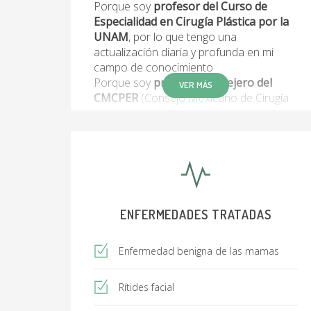
Porque soy
profesor del Curso de
Especialidad en Cirugía Plástica por la
UNAM
, por lo que tengo una
actualización diaria y profunda en mi
campo de conocimiento
Porque soy
profesor consejero del
VER MÁS
CMCPER
(Consejo Mexicano de Cirugía
Plástica, Estética y Reconstructiva)
organismo
encargado de evaluar a los
cirujanos plásticos y certificarlos cada 5
años
Porque además de ser cirujano, soy
investigador clínico
, por lo cual tengo un
compromiso con el mejoramiento
continuo de la práctica de mi
ENFERMEDADES TRATADAS
especialidad
Mi cartera de procedimientos van, desde
cirugía estética sofisticada
Enfermedad benigna de las mamas
(Rejuvenecimiento Facial “High SMAS”,
Rinoplastía de excelencia, Liposucción de
Rítides facial
alta definición, Abdominoplastía, cirugía